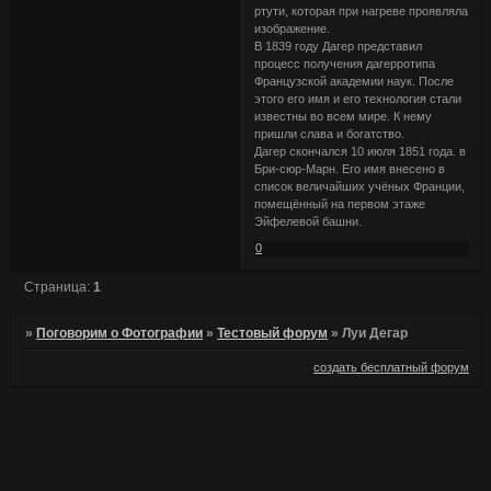
ртути, которая при нагреве проявляла
изображение.
В 1839 году Дагер представил
процесс получения дагерротипа
Французской академии наук. После
этого его имя и его технология стали
известны во всем мире. К нему
пришли слава и богатство.
Дагер скончался 10 июля 1851 года. в
Бри-сюр-Марн. Его имя внесено в
список величайших учёных Франции,
помещённый на первом этаже
Эйфелевой башни.
0
Страница:
1
»
Поговорим о Фотографии
»
Тестовый форум
»
Луи Дегар
создать бесплатный форум