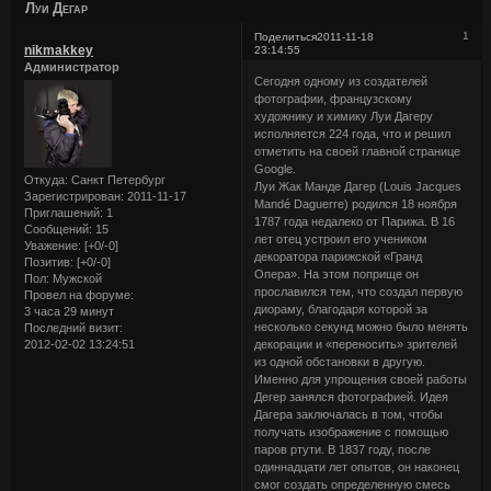
Луи Дегар
1
Поделиться
2011-11-18
nikmakkey
23:14:55
Администратор
Сегодня одному из создателей
фотографии, французскому
художнику и химику Луи Дагеру
исполняется 224 года, что и решил
отметить на своей главной странице
Google.
Откуда:
Санкт Петербург
Луи Жак Манде Дагер (Louis Jacques
Зарегистрирован
: 2011-11-17
Mandé Daguerre) родился 18 ноября
Приглашений:
1
1787 года недалеко от Парижа. В 16
Сообщений:
15
лет отец устроил его учеником
Уважение:
[+0/-0]
декоратора парижской «Гранд
Позитив:
[+0/-0]
Опера». На этом поприще он
Пол:
Мужской
прославился тем, что создал первую
Провел на форуме:
диораму, благодаря которой за
3 часа 29 минут
несколько секунд можно было менять
Последний визит:
2012-02-02 13:24:51
декорации и «переносить» зрителей
из одной обстановки в другую.
Именно для упрощения своей работы
Дегер занялся фотографией. Идея
Дагера заключалась в том, чтобы
получать изображение с помощью
паров ртути. В 1837 году, после
одиннадцати лет опытов, он наконец
смог создать определенную смесь